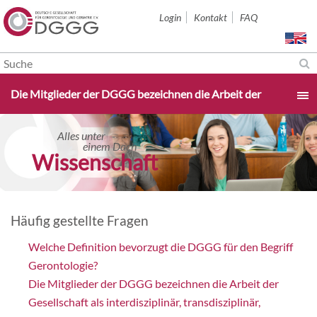
Navigation
Login
Kontakt
FAQ
überspringen
Navigation
Die Mitglieder der DGGG bezeichnen die Arbeit der
überspringen
Gesellschaft als interdisziplinär, transdisziplinär,
Startseite
Alles unter
Alles unter
einem Dach
einem Dach
orschung konkret
Wissenschaft
multidisziplinär und intradisziplinär. Was bedeutet das?
Aktuelles & Termine
Über uns
Häufig gestellte Fragen
Welche Definition bevorzugt die DGGG für den Begriff
Sektionen
Gerontologie?
Die Mitglieder der DGGG bezeichnen die Arbeit der
Studium & Karriere
Gesellschaft als interdisziplinär, transdisziplinär,