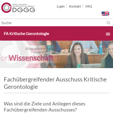
Navigation
Login
Kontakt
FAQ
überspringen
Navigation
FA Kritische Gerontologie
überspringen
Startseite
Alles unter
Alles unter
einem Dach
einem Dach
Forschung konkret
Wissenschaft
Aktuelles & Termine
Über uns
Fachübergreifender Ausschuss Kritische
Gerontologie
Sektionen
Was sind die Ziele und Anliegen dieses
Studium & Karriere
Fachübergreifenden Ausschusses?