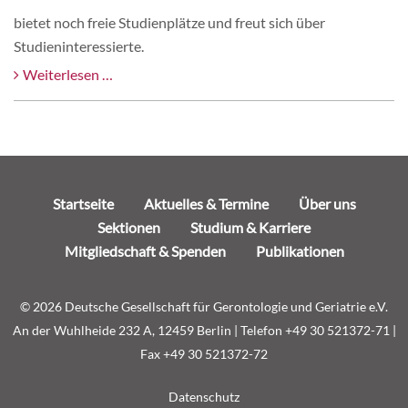
zur
an
bietet noch freie Studienplätze und freut sich über
Einschreibungen
der
Studieninteressierte.
offen.
Universität
Berufsbegleitender
Weiterlesen …
Vechta,
Bachelor-
Niedersachsen,
Studiengang
ist
Soziale
ab
Gerontologie
sofort
an
zur
Navigation
Startseite
Aktuelles & Termine
Über uns
der
Einschreibungen
überspringen
Sektionen
Studium & Karriere
Katholischen
offen.
Mitgliedschaft & Spenden
Publikationen
Hochschule
für
© 2026 Deutsche Gesellschaft für Gerontologie und Geriatrie e.V.
Sozialwesen
An der Wuhlheide 232 A, 12459 Berlin | Telefon +49 30 521372-71 |
Berlin
Fax +49 30 521372-72
Navigation
Datenschutz