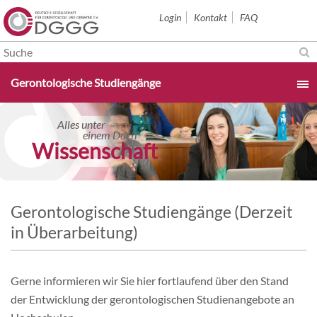
Navigation
Login
Kontakt
FAQ
überspringen
Navigation
Gerontologische Studiengänge
überspringen
Startseite
Alles unter
Alles unter
einem Dach
einem Dach
orschung konkret
Wissenschaft
Aktuelles & Termine
Über uns
Gerontologische Studiengänge (Derzeit
in Überarbeitung)
Sektionen
Gerne informieren wir Sie hier fortlaufend über den Stand
Studium & Karriere
der Entwicklung der gerontologischen Studienangebote an