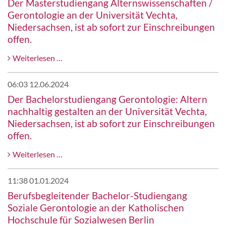
Der Masterstudiengang Alternswissenschaften /
Gerontologie an der Universität Vechta,
Niedersachsen, ist ab sofort zur Einschreibungen
offen.
Der
Weiterlesen …
Masterstudiengang
Alternswissenschaften
06:03 12.06.2024
/
Der Bachelorstudiengang Gerontologie: Altern
Gerontologie
nachhaltig gestalten an der Universität Vechta,
Niedersachsen, ist ab sofort zur Einschreibungen
an
offen.
der
Universität
Der
Weiterlesen …
Vechta,
Bachelorstudiengang
Niedersachsen,
Gerontologie:
11:38 01.01.2024
ist
Altern
Berufsbegleitender Bachelor-Studiengang
ab
nachhaltig
Soziale Gerontologie an der Katholischen
sofort
Hochschule für Sozialwesen Berlin
gestalten