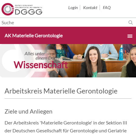
Navigation
Login
Kontakt
FAQ
überspringen
Navigation
AK Materielle Gerontologie
überspringen
Startseite
Alles unter
Alles unter
einem Dach
einem Dach
orschung konkret
Wissenschaft
Aktuelles & Termine
Über uns
Arbeitskreis Materielle Gerontologie
Sektionen
Ziele und Anliegen
Studium & Karriere
Der Arbeitskreis 'Materielle Gerontologie' in der Sektion III
der Deutschen Gesellschaft für Gerontologie und Geriatrie