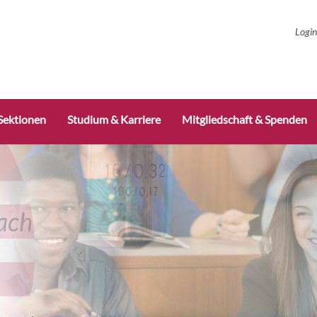
Navi
Login
über
Sektionen
Studium & Karriere
Mitgliedschaft & Spenden
ach
et