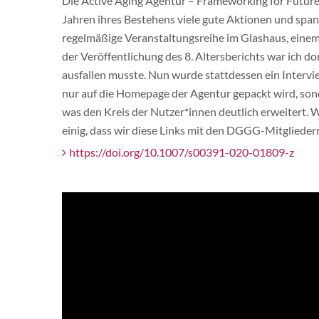
Die Active Aging Agentur – Frameworking for Future
Jahren ihres Bestehens viele gute Aktionen und span
regelmäßige Veranstaltungsreihe im Glashaus, einem 
der Veröffentlichung des 8. Altersberichts war ich d
ausfallen musste. Nun wurde stattdessen ein Interv
nur auf die Homepage der Agentur gepackt wird, sond
was den Kreis der Nutzer*innen deutlich erweitert. 
einig, dass wir diese Links mit den DGGG-Mitglieder
https://doi.org/10.1007/s00391-020-01809-z