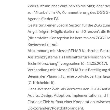
Zwei ausführliche Schreiben an die Mitglieder d
zur Mitarbeit im FA, Kommentierung des DGGG-Po
Agenda für den FA.
Gestaltung einer Special Section für die ZGG zu
Angehörigen: Möglichkeiten und Grenzen“; die Be
(die erstellte Konzeption ist bereits vom ZGG-He
Reviewverfahren).
Abstimmung mit Messe REHAB Karlsruhe; Beitrag
Assistenzsysteme als Hilfsmittel für Menschen m
Technikforschung“ (vorgesehen für 11.05.2017).
Verhandlung mit Messe REHAB zur Beteiligung 
Beginn der Planung für eine workshopartige Tag
(C. Kricheldorff).
Hans-Werner Wahl als Vertreter der DGGG auf d
Adults: Design, Adoption, Implementation and Tra
Florida); Ziel: Aufbau einer Kooperation zwis
Doktoranden/Postdoktoranden).