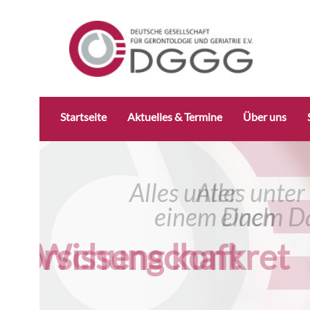
Navigation
Startseite
Aktuelles & Termine
Über uns
überspringen
Alles unter
Alles unter
einem Dach
einem D
Wissenschaft
Forschung konkr