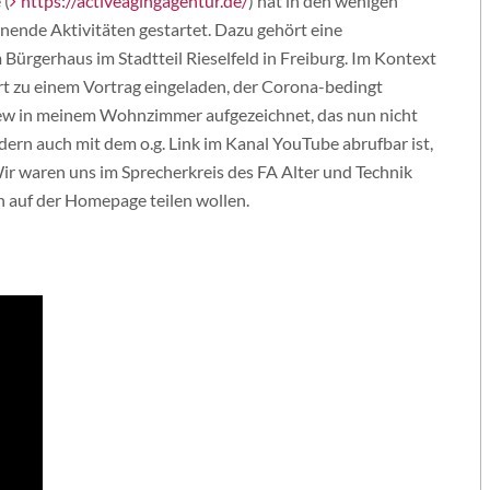
 (
https://activeagingagentur.de/
) hat in den wenigen
nende Aktivitäten gestartet. Dazu gehört eine
Bürgerhaus im Stadtteil Rieselfeld in Freiburg. Im Kontext
ort zu einem Vortrag eingeladen, der Corona-bedingt
iew in meinem Wohnzimmer aufgezeichnet, das nun nicht
ern auch mit dem o.g. Link im Kanal YouTube abrufbar ist,
Wir waren uns im Sprecherkreis des FA Alter und Technik
n auf der Homepage teilen wollen.